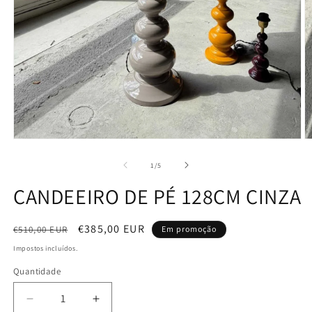
de
1
/
5
CANDEEIRO DE PÉ 128CM CINZA
Preço
Preço
€385,00 EUR
€510,00 EUR
Em promoção
normal
de
Impostos incluídos.
saldo
Quantidade
Quantidade
Diminuir
Aumentar