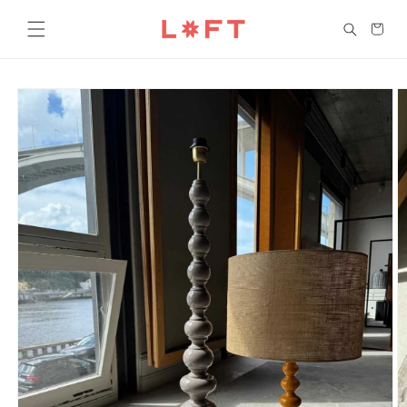
Saltar
para o
Carrinho
conteúdo
Saltar para
a
informação
do produto