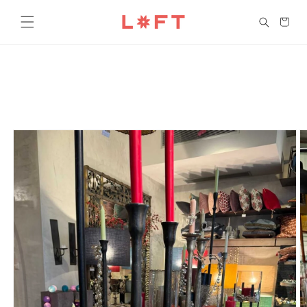
Saltar
para o
Carrinho
conteúdo
Saltar para
a
informação
do produto