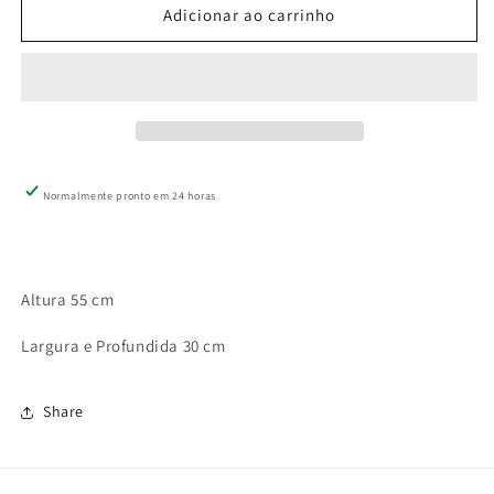
de
de
Adicionar ao carrinho
LANTERNA
LANTERNA
FERRO
FERRO
Normalmente pronto em 24 horas
Altura 55 cm
Largura e Profundida 30 cm
Share