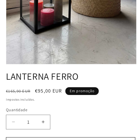
LANTERNA FERRO
Preço
Preço
€95,00 EUR
€165,90 EUR
Em promoção
normal
de
Impostos incluídos.
saldo
Quantidade
Quantidade
Diminuir
Aumentar
a
a
quantidade
quantidade