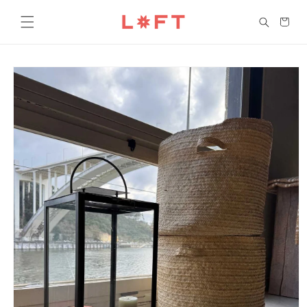
Saltar
para o
Carrinho
conteúdo
Saltar para
a
informação
do produto